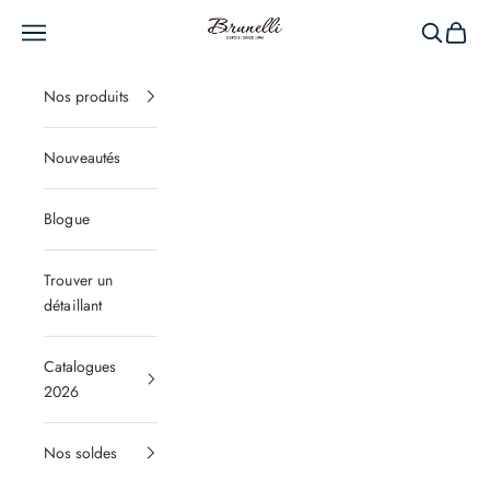
Passer au contenu
Brunelli
Menu
Recherche
Panier
Nos produits
Nouveautés
Blogue
Trouver un
détaillant
Catalogues
2026
Nos soldes