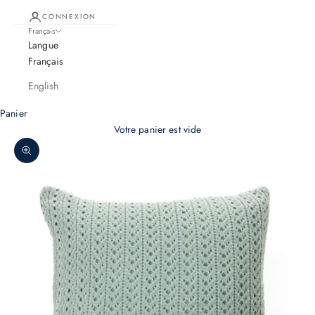
CONNEXION
Français
Langue
Français
English
Panier
Votre panier est vide
Zoomer sur l'image
R