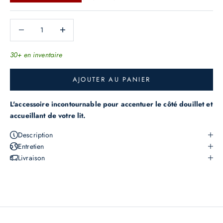
e
r
Diminuer la quantité
Augmenter la quantité
n
i
30+ en inventaire
è
r
AJOUTER AU PANIER
e
s
L'accessoire incontournable pour accentuer le côté douillet et
o
accueillant de votre lit.
f
Description
f
Entretien
r
Livraison
e
s
,
n
o