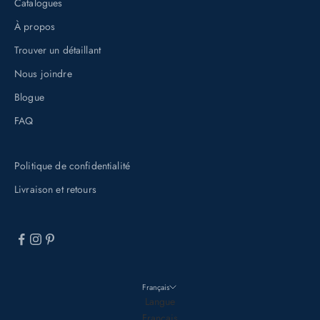
Catalogues
s
À propos
c
Trouver un détaillant
r
i
Nous joindre
v
Blogue
a
FAQ
n
t
Politique de confidentialité
à
n
Livraison et retours
o
t
r
e
i
Français
n
Langue
Français