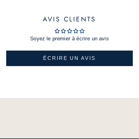
u
v
AVIS CLIENTS
e
a
Soyez le premier à écrire un avis
u
t
é
ÉCRIRE UN AVIS
s
e
t
r
a
b
a
i
s