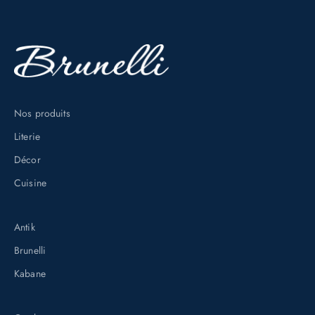
e
x
c
l
u
s
Nos produits
i
Literie
f
s
Décor
e
Cuisine
n
v
Antik
o
Brunelli
u
s
Kabane
i
n