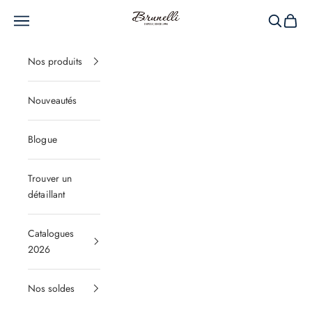
Passer au contenu
Brunelli
Menu
Recherche
Panier
Nos produits
Nouveautés
Blogue
Trouver un
détaillant
Catalogues
2026
Nos soldes