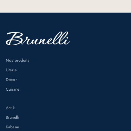
s
e
x
c
l
u
s
Nos produits
i
Literie
f
s
Décor
e
Cuisine
n
v
Antik
o
Brunelli
u
s
Kabane