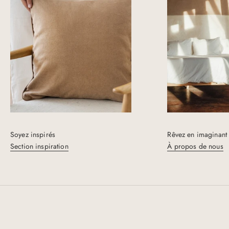
n
o
u
v
e
a
u
t
é
s
Soyez inspirés
Rêvez en imaginant 
e
Section inspiration
À propos de nous
t
r
a
b
a
i