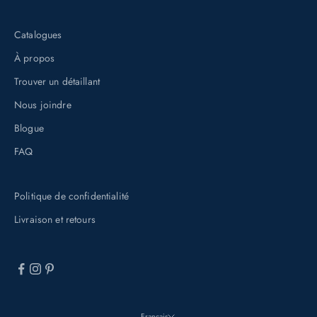
i
n
Catalogues
s
À propos
c
Trouver un détaillant
r
i
Nous joindre
v
Blogue
a
FAQ
n
t
Politique de confidentialité
à
n
Livraison et retours
o
t
r
e
i
Français