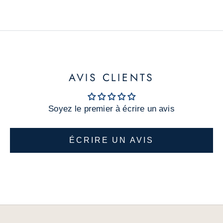
s
,
n
o
u
v
AVIS CLIENTS
e
a
Soyez le premier à écrire un avis
u
t
é
ÉCRIRE UN AVIS
s
e
t
r
a
b