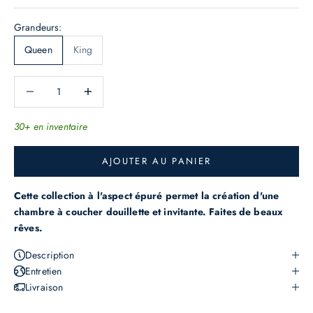
e
Grandeurs:
s
Queen
King
d
e
Diminuer la quantité
Augmenter la quantité
r
n
30+ en inventaire
i
è
AJOUTER AU PANIER
r
e
Cette collection à l'aspect épuré permet la création d'une
s
chambre à coucher douillette et invitante. Faites de beaux
o
rêves.
f
Description
f
Entretien
r
Livraison
e