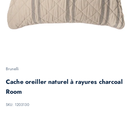
R
e
s
t
e
z
à
Brunelli
l
Cache oreiller naturel à rayures charcoal
'
a
Room
f
SKU: 1203130
f
û
t
d