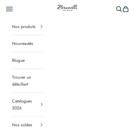
Passer au contenu
Brunelli
Menu
Recherche
Panier
Nos produits
Nouveautés
Blogue
Trouver un
détaillant
Catalogues
2026
Nos soldes