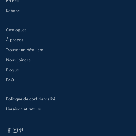
Brunelli
u
s
Kabane
i
n
Catalogues
s
À propos
c
Trouver un détaillant
r
i
Nous joindre
v
Blogue
a
FAQ
n
t
Politique de confidentialité
à
n
Livraison et retours
o
t
r